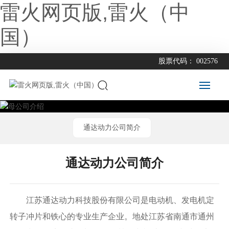
雷火网页版,雷火（中
国）
股票代码： 002576
雷
火
通达动力公司简介
网
页
版,
通达动力公司简介
雷
火
（
江苏通达动力科技股份有限公司是电动机、发电机定
中
国
转子冲片和铁心的专业生产企业。地处江苏省南通市通州
）