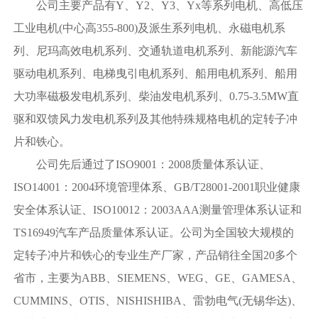
公司主要产品有Y、Y2、Y3、Yx等系列电机、高低压
公
司
工业电机(中心高355-800)及派生系列电机、永磁电机系
介
列、尼玛高效电机系列、交通轨道电机系列、新能源汽车
绍
驱动电机系列、电梯曳引电机系列、船用电机系列、船用
雷
大功率磁极发电机系列、柴油发电机系列、0.75-3.5MW直
火
驱和双馈风力发电机系列及其他特殊规格电机的定转子冲
网
页
片和铁心。
版,
公司先后通过了ISO9001：2008质量体系认证、
雷
火
ISO14001：2004环境管理体系、GB/T28001-2001职业健康
（
安全体系认证、ISO10012：2003AAA测量管理体系认证和
中
国
TS16949汽车产品质量体系认证。公司为全国较大规模的
）
定转子冲片和铁心的专业生产厂家，产品销往全国20多个
省市，主要为ABB、SIEMENS、WEG、GE、GAMESA、
CUMMINS、OTIS、NISHISHIBA、雷勃电气(无锡华达)、