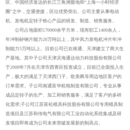
区、中国经济发达的长江三角洲腹地和“上海一小时经济
圈”之中，交通便捷，区位优势突出。公司主要从事电动
关
于
机、发电机定转子铁心产品的研发、制造、销售服务。
通
公司占地面积170000余平方米，现有职工1400余人，
达
年冲制矽钢片能力20万吨以上，其中风力发电机冲片年冲
产
制能力5万吨以上。目前公司已在南通、天津建立了两大生
品
产基地。其中子公司天津滨海通达动力科技股份有限公司
于2008年7月在天津市西青区投资成立，目前已全面投入生
新
产，极大的满足了天津西门子、歌美飒等周边地区客户的
闻
订单需求。子公司南通富华机电制造有限公司，专业从事
招
成品定转子的生产、加工和销售服务，满足了客户的多样
贤
化需求;子公司江苏富松模具科技股份有限公司专用模具制
纳
士
造项目及江苏和传电气有限公司工业自动化系统集成及研
发项目即将成为公司未来突破发展新的制高点。
母