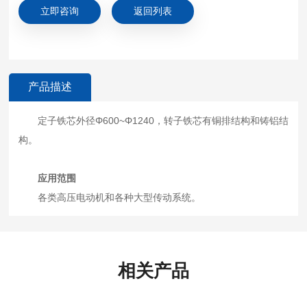
公
立即咨询
返回列表
司
介
绍
产品描述
雷
火
网
定子铁芯外径Φ600~Φ1240，转子铁芯有铜排结构和铸铝结
页
构。
版,
雷
应用范围
火
（
各类高压电动机和各种大型传动系统。
中
国
）
相关产品