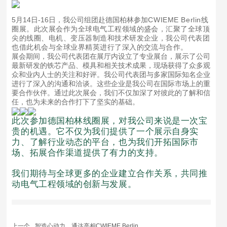
5月14日-16日，我公司组团赴德国柏林参加
CWIEME Berlin
线
关
圈展。此次展会作为全球电气工程领域的盛会，汇聚了全球顶
于
尖的线圈、电机、变压器制造和技术研发企业，我公司代表团
通
也借此机会与全球业界精英进行了深入的交流与合作。
展会期间，我公司代表团在展厅内设立了专业展台，展示了公司
达
最新研发的铁芯产品、模具和相关技术成果，现场获得了众多观
众和业内人士的关注和好评。我公司代表团与多家国际知名企业
进行了深入的沟通和洽谈。这些企业是我公司在国际市场上的重
产
要合作伙伴。通过此次展会，我们不仅加深了对彼此的了解和信
品
任，也为未来的合作打下了坚实的基础。
此次参加德国柏林线圈展，对我公司来说是一次宝
新
贵的机遇。它不仅为我们提供了一个展示自身实
闻
力、了解行业动态的平台，也为我们开拓国际市
场、拓展合作渠道提供了有力的支持。
招
我们期待与全球更多的企业建立合作关系，共同推
贤
动电气工程领域的创新与发展。
纳
士
母
上一个
智造心动力，通达亮相CWIEME Berlin