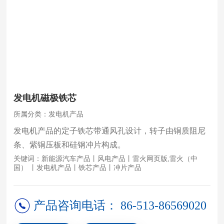
关
于
通
达
产
品
发电机磁极铁芯
所属分类：发电机产品
新
发电机产品的定子铁芯带通风孔设计，转子由铜质阻尼
闻
条、紫铜压板和硅钢冲片构成。
招
关键词：新能源汽车产品丨风电产品丨雷火网页版,雷火（中
国） 丨发电机产品丨铁芯产品丨冲片产品
贤
纳
士
产品咨询电话： 86-513-86569020
母