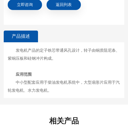
公
立即咨询
返回列表
司
介
绍
产品描述
雷
火
网
发电机产品的定子铁芯带通风孔设计，转子由铜质阻尼条、
页
紫铜压板和硅钢冲片构成。
版,
雷
应用范围
火
（
中小型配套应用于柴油发电机系统中，大型扇形片应用于汽
中
轮发电机、水力发电机。
国
）
相关产品