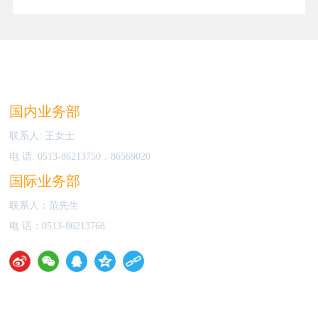
国内业务部
联系人: 王女士
电 话:
0513-86213750
，
86569020
国际业务部
联系人：范先生
电 话：
0513-86213768