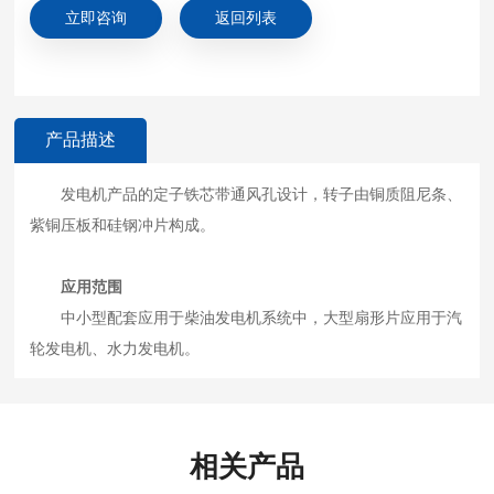
公
立即咨询
返回列表
司
介
绍
产品描述
雷
火
网
发电机产品的定子铁芯带通风孔设计，转子由铜质阻尼条、
页
紫铜压板和硅钢冲片构成。
版,
雷
应用范围
火
（
中小型配套应用于柴油发电机系统中，大型扇形片应用于汽
中
轮发电机、水力发电机。
国
）
相关产品