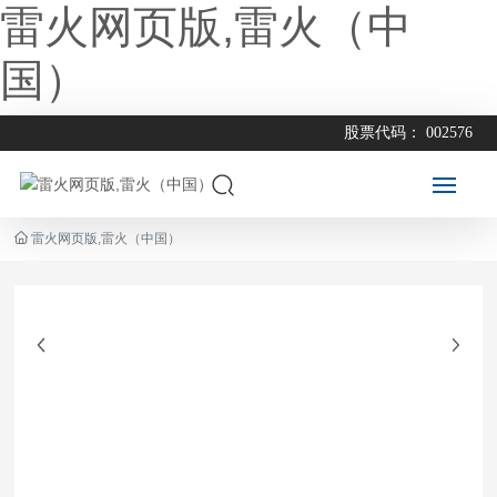
雷火网页版,雷火（中
国）
股票代码： 002576
雷火网页版,雷火（中国）
雷
火
网
页
版,
雷
火
（
中
国
）